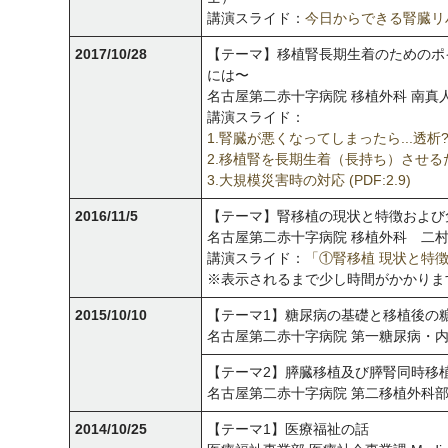
講演スライド：
今日からできる腎臓リ
2017/10/28
【テーマ】移植腎長期生着のためのポ
には〜
名古屋第二赤十字病院 移植外科 南真
講演スライド：
1.腎臓が悪くなってしまったら...透析?腎
2.移植腎を長期生着（長持ち）させるため
3.大規模災害時の対応 (PDF:2.9)
2016/11/5
【テーマ】腎移植の現状と特徴および
名古屋第二赤十字病院 移植外科 二
講演スライド：
「①腎移植 現状と特徴
※表示されるまで少し時間がかかりま
2015/10/10
【テーマ1】糖尿病の基礎と移植後の
名古屋第二赤十字病院 第一糖尿病・
【テーマ2】膵臓移植及び膵腎同時移
名古屋第二赤十字病院 第二移植外科
2014/10/25
【テーマ1】医療福祉の話