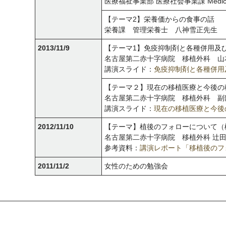
医療福祉事業部 医療社会事業課 Medical 
【テーマ2】栄養価からの食事の話
栄養課 管理栄養士 八神雪正先生
2013/11/9
【テーマ1】免疫抑制剤と各種併用及
名古屋第二赤十字病院 移植外科 山
講演スライド：
免疫抑制剤と各種併用及び
【テーマ２】現在の移植医療と
名古屋第二赤十字病院 移植外科 副
講演スライド：
現在の移植医療と今後の移
2012/11/10
【テーマ】植後のフォローについて（
名古屋第二赤十字病院 移植外科 辻
参考資料：
講演レポート「移植後のフ
2011/11/2
女性のための勉強会