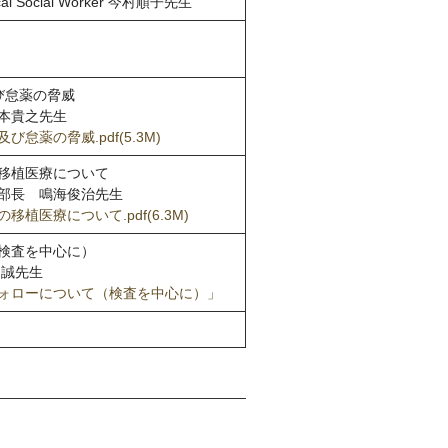
Social Worker 今村順子先生
び怠薬の脅威
本貴之先生
怠薬の脅威.pdf(5.3M)
今後の移植医療について
部長 鳴海俊治先生
植医療について.pdf(6.3M)
検査を中心に）
田誠先生
ォローについて（検査を中心に）」