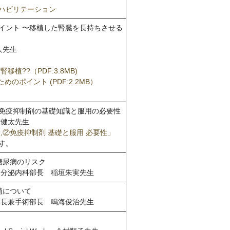
ハビリテーション
イント 〜移植した腎臓を長持ちさせる
人先生
移植??（PDF:3.8MB)
のポイント (PDF:2.2MB）
免疫抑制剤の基礎知識と服用の必要性
村健太先生
,②免疫抑制剤 基礎と服用 必要性」
す。
糖尿病のリスク
内分泌内科部長 稲垣朱実先生
植について
部長兼手術部長 鳴海俊治先生